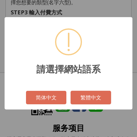
擇您想要的類型(名字六型)。
STEP3 輸入付費方式
填入付款相關資料。
STEP4 起名結果
顯示起名檢測結果。
請選擇網站語系
社群平台
!
Not valid!
简体中文
繁體中文
服务项目